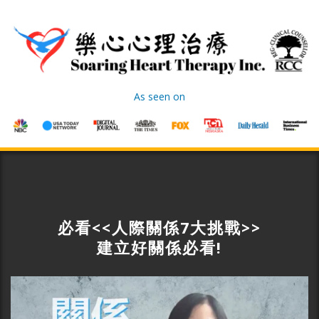
As seen on
必看<<人際關係7大挑戰>>
建立好關係必看!